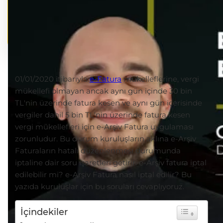
01/01/2020 itibarıyla
e-Fatura
mükelleflerine, vergi
mükellefi olmayan ancak aynı gün içinde 30 bin
TL'nin üzerinde fatura kesen ve aynı gün içerisinde
vergiler dahil 5 bin TL'nin üzerinde fatura kesen
vergi mükellefleri için e-Arşiv Fatura uygulaması
zorunludur. Bu durum kuruluşların aklına e-Arşiv
Faturaların hatalı düzenlenmesi durumunda
iptaline dair soru işaretleri getirir. e-Arşiv fatura iptal
edilebilir mi? e-Arşiv Fatura nasıl iptal edilir? Bu
yazıda kuruluşlar için bu soruları cevaplıyoruz.
İçindekiler