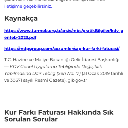
iletişime geçebilirsiniz.
Kaynakça
https://www.turmob.org.tr/arsiv/mbs/pratikBilgiler/kdv_g
enteb-2023.pdf
https://mdpgroup.com/cozumler/sap-kur-farki-faturasi/
T.C. Hazine ve Maliye Bakanlığı Gelir İdaresi Başkanlığı
—
KDV Genel Uygulama Tebliğinde Değişiklik
Yapılmasına Dair Tebliğ (Seri No: 17)
(31 Ocak 2019 tarihli
ve 30671 sayılı Resmî Gazete). gib.gov.tr
Kur Farkı Faturası Hakkında Sık
Sorulan Sorular