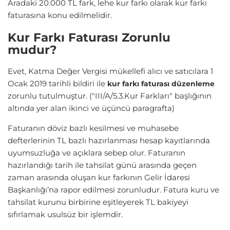
Aradaki 20.000 TL fark, lehe kur farkı olarak kur farkı
faturasına konu edilmelidir.
Kur Farkı Faturası Zorunlu
mudur?
Evet, Katma Değer Vergisi mükellefi alıcı ve satıcılara 1
Ocak 2019 tarihli bildiri ile
kur farkı faturası düzenleme
zorunlu tutulmuştur. ("III/A/5.3.Kur Farkları" başlığının
altında yer alan ikinci ve üçüncü paragrafta)
Faturanın döviz bazlı kesilmesi ve muhasebe
defterlerinin TL bazlı hazırlanması hesap kayıtlarında
uyumsuzluğa ve açıklara sebep olur. Faturanın
hazırlandığı tarih ile tahsilat günü arasında geçen
zaman arasında oluşan kur farkının Gelir İdaresi
Başkanlığı’na rapor edilmesi zorunludur. Fatura kuru ve
tahsilat kurunu birbirine eşitleyerek TL bakiyeyi
sıfırlamak usulsüz bir işlemdir.