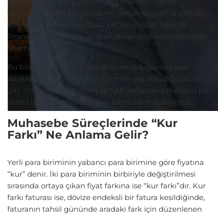
Şirketiniz dövizle iş yapıyor ve tahsilatları fatura
tarihinden farklı bir günde mi gerçekleşiyor? O zaman
kur farkı faturası hem yasal bir zorunluluk hem de
finansal tablolarınızın doğruluğunu doğrudan etkileyen
önemli bir süreç.
Bu blogda kur farkı faturasının ne olduğunu, yasal
dayanağını, hesaplama yöntemini, yapılmadığında ne
gibi riskler doğurduğunu ve SAP kullanan şirketlerin bu
süreci nasıl yönetebileceğini adım adım açıklıyoruz.
Muhasebe Süreçlerinde “Kur
Farkı” Ne Anlama Gelir?
Yerli para biriminin yabancı para birimine göre fiyatına
“kur” denir. İki para biriminin birbiriyle değiştirilmesi
sırasında ortaya çıkan fiyat farkına ise “kur farkı”dır. Kur
farkı faturası ise, dövize endeksli bir fatura kesildiğinde,
faturanın tahsil gününde aradaki fark için düzenlenen