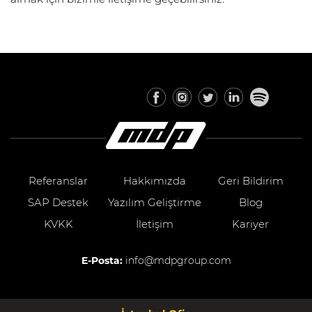
Referanslar
Hakkımızda
Geri Bildirim
SAP Destek
Yazılım Geliştirme
Blog
KVKK
İletişim
Kariyer
E-Posta:
info@mdpgroup.com