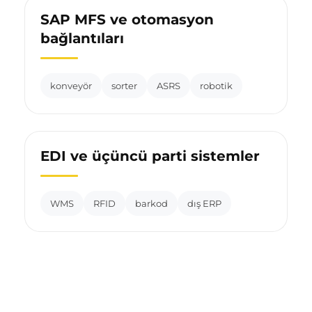
SAP MFS ve otomasyon
bağlantıları
konveyör
sorter
ASRS
robotik
EDI ve üçüncü parti sistemler
WMS
RFID
barkod
dış ERP