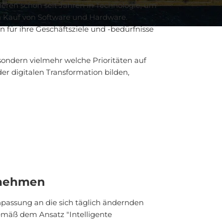
eren schon seit Jahren in Technologie, um
en Kauf von Software und Hardware.
 für ihre Geschäftsziele und -bedürfnisse
sondern vielmehr welche Prioritäten auf
er digitalen Transformation bilden,
ernehmen
passung an die sich täglich ändernden
emäß dem Ansatz "Intelligente