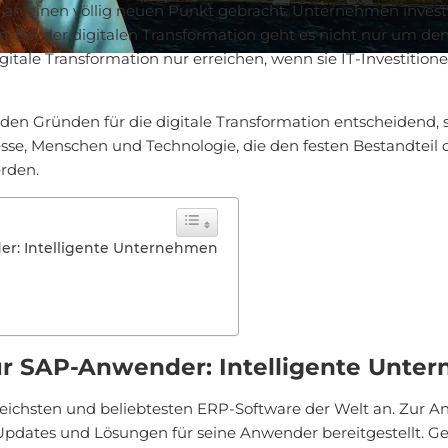
r an einen völlig neuen Punkt gebracht. Unternehmen investi
en. Bei der digitalen Transformation geht es nicht nur um d
tale Transformation nur erreichen, wenn sie IT-Investitionen
den Gründen für die digitale Transformation entscheidend, 
se, Menschen und Technologie, die den festen Bestandteil d
rden.
der: Intelligente Unternehmen
für SAP-Anwender: Intelligente Unt
ichsten und beliebtesten ERP-Software der Welt an. Zur An
Updates und Lösungen für seine Anwender bereitgestellt. G