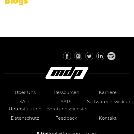
Blogs
Über Uns
Ressourcen
Karriere
SAP-
SAP-
Softwareentwicklun
Unterstützung
Beratungsdienste
Datenschutz
Feedback
Kontakt
E-Mail:
info@mdpgroup.com