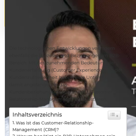
Die technologischen Entwicklungen verändern
ebenfalls die Prozesse und Beziehungen im B2B-
Bereich. Mit der zunehmenden Bedeutung der
Kundenerfahrung (Customer Experience) und der
Kundenzufriedenheit haben viele Unternehmen
damit angefangen, in das
Kundenbeziehungsmanagement („Customer-
Relationship-Management“) zu investieren.
Inhaltsverzeichnis
Was ist das Customer-Relationship-
Management (CRM)?