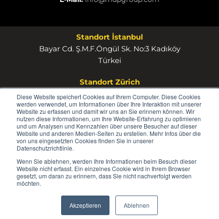
Standort İstanbul
Bayar Cd. Ş.M.F.Öngül Sk. No:3 Kadıköy
Türkei
Standort Zürich
MDP Group AG Rosstrasse 53 8832 Wollerau
Diese Website speichert Cookies auf Ihrem Computer. Diese Cookies
werden verwendet, um Informationen über Ihre Interaktion mit unserer
Schweiz
Website zu erfassen und damit wir uns an Sie erinnern können. Wir
nutzen diese Informationen, um Ihre Website-Erfahrung zu optimieren
und um Analysen und Kennzahlen über unsere Besucher auf dieser
Website und anderen Medien-Seiten zu erstellen. Mehr Infos über die
von uns eingesetzten Cookies finden Sie in unserer
Datenschutzrichtlinie.
Wenn Sie ablehnen, werden Ihre Informationen beim Besuch dieser
© 2026
Website nicht erfasst. Ein einzelnes Cookie wird in Ihrem Browser
MDP
gesetzt, um daran zu erinnern, dass Sie nicht nachverfolgt werden
möchten.
GROUP
Akzeptieren
Ablehnen