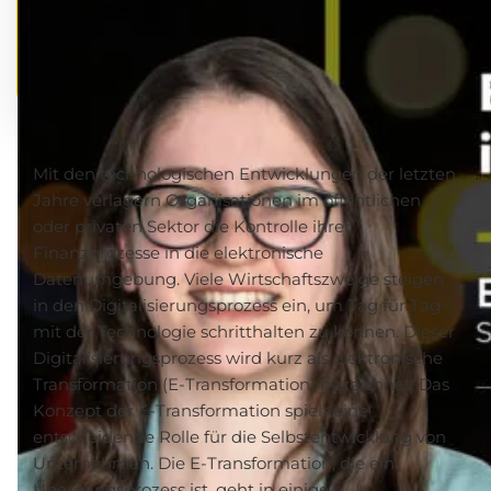
Mit den technologischen Entwicklungen der letzten
Jahre verlagern Organisationen im öffentlichen
oder privaten Sektor die Kontrolle ihrer
Finanzprozesse in die elektronische
Datenumgebung. Viele Wirtschaftszweige steigen
in den Digitalisierungsprozess ein, um Tag für Tag
mit der Technologie schritthalten zu können. Dieser
Digitalisierungsprozess wird kurz als elektronische
Transformation (E-Transformation) bezeichnet. Das
Konzept der E-Transformation spielt eine
entscheidende Rolle für die Selbstentwicklung von
Unternehmen. Die E-Transformation, die ein
Übergangsprozess ist, geht in einige