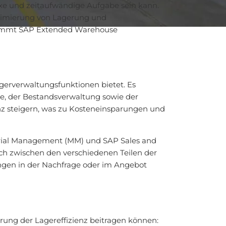
exe und zeitaufwändige Aufgabe sein kann.
ptimierung von Lagerung und
e kommt SAP Extended Warehouse
erverwaltungsfunktionen bietet. Es
se, der Bestandsverwaltung sowie der
nz steigern, was zu Kosteneinsparungen und
erial Management (MM) und SAP Sales and
ch zwischen den verschiedenen Teilen der
ungen in der Nachfrage oder im Angebot
rung der Lagereffizienz beitragen können: