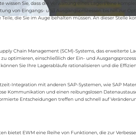
 wissen Sie, dass die Verwaltung eines Lagers eine kompl
ltung von Eingangs- und Ausgangsprozessen bis hin zur O
e Teile, die Sie im Auge behalten müssen. An dieser Stell
upply Chain Management (SCM)-Systems, das erweiterte Lag
zu optimieren, einschließlich der Ein- und Ausgangsprozes
nen Sie Ihre Lagerabläufe rationalisieren und die Effizie
chtzeit-Integration mit anderen SAP-Systemen, wie SAP Mat
htlose Kommunikation und einen reibungslosen Datenaustaus
formierte Entscheidungen treffen und schnell auf Veränder
ten bietet EWM eine Reihe von Funktionen, die zur Verbesse