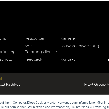
Uns
Ressourcen
Karriere
SAP-
Softwareentwicklung
stützung
Beratungsdienste
schutz
Feedback
Kontakt
E-
l
o:3 Kadıköy
MDP Group AG
auf Ihrem Computer. Diese Cookies werden verwendet, um Informationen über Ihre 
 Sie erinnern können. Wir nutzen diese Informationen, um Ihre Website-Erfahrung 