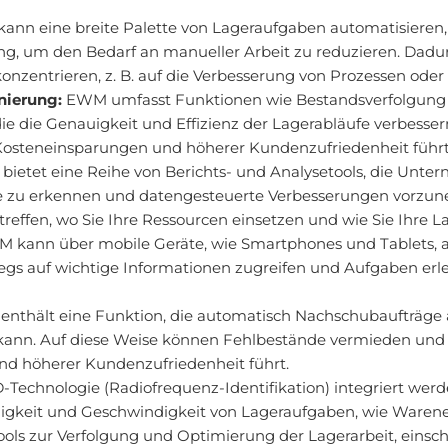
nn eine breite Palette von Lageraufgaben automatisieren,
 um den Bedarf an manueller Arbeit zu reduzieren. Dadurc
nzentrieren, z. B. auf die Verbesserung von Prozessen oder 
nierung:
EWM umfasst Funktionen wie Bestandsverfolgung in
ie die Genauigkeit und Effizienz der Lagerabläufe verbess
 Kosteneinsparungen und höherer Kundenzufriedenheit führt
ietet eine Reihe von Berichts- und Analysetools, die Unter
se zu erkennen und datengesteuerte Verbesserungen vorzu
treffen, wo Sie Ihre Ressourcen einsetzen und wie Sie Ihre 
 kann über mobile Geräte, wie Smartphones und Tablets, a
s auf wichtige Informationen zugreifen und Aufgaben erledig
nthält eine Funktion, die automatisch Nachschubaufträge 
 kann. Auf diese Weise können Fehlbestände vermieden und 
d höherer Kundenzufriedenheit führt.
echnologie (Radiofrequenz-Identifikation) integriert werde
uigkeit und Geschwindigkeit von Lageraufgaben, wie Waren
s zur Verfolgung und Optimierung der Lagerarbeit, einschl