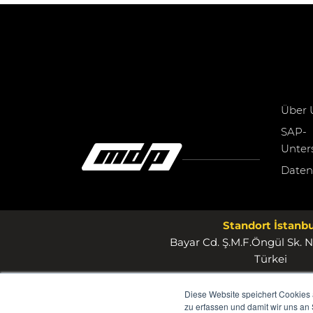
Über 
SAP-
Unter
Daten
Standort İstanbu
Bayar Cd. Ş.M.F.Öngül Sk. N
Türkei
Diese Website speichert Cookies 
zu erfassen und damit wir uns an