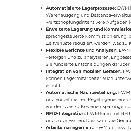
Automatisierte Lagerprozesse:
EWM ka
Warenausgang und Bestandsverwaltung,
wertschöpfungsintensivere Aufgaben ko
Erweiterte Lagerung und Kommissio
sprachgesteuerte Kommissionierung, d
Zeitverluste reduziert werden, was zu
Flexible Berichte und Analysen:
EWM b
verfolgen und zu analysieren, Engpäs
Sie fundierte Entscheidungen darüber 
Integration von mobilen Geräten:
EWM
können Lagermitarbeiter auch unterweg
erhöht.
Automatische Nachbestellung:
EWM e
und vordefinierten Regeln generieren
werden, was zu Kosteneinsparungen un
RFID-Integration:
EWM kann mit RFID-T
und zu verwalten. Dies kann die Gena
Arbeitsmanagement:
EWM umfasst Tool