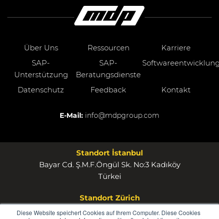
Über Uns
Ressourcen
Karriere
SAP-
SAP-
Softwareentwicklun
Unterstützung
Beratungsdienste
Datenschutz
Feedback
Kontakt
E-Mail:
info@mdpgroup.com
Standort İstanbul
Bayar Cd. Ş.M.F.Öngül Sk. No:3 Kadıköy
Türkei
Standort Zürich
MDP Group AG Rosstrasse 53 8832 Wollerau
Diese Website speichert Cookies auf Ihrem Computer. Diese Cookies