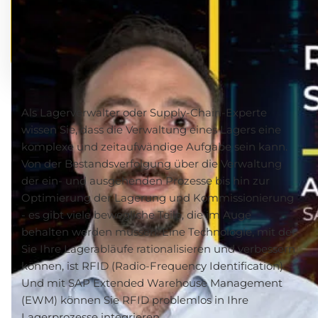
Als Lagerverwalter oder Supply-Chain-Experte
wissen Sie, dass die Verwaltung eines Lagers eine
komplexe und zeitaufwändige Aufgabe sein kann.
Von der Bestandsverfolgung über die Verwaltung
der ein- und ausgehenden Prozesse bis hin zur
Optimierung der Lagerung und Kommissionierung
- es gibt viele bewegliche Teile, die im Auge
behalten werden müssen. Eine Technologie, mit der
Sie Ihre Lagerabläufe rationalisieren und verbessern
können, ist RFID (Radio-Frequency Identification).
Und mit SAP Extended Warehouse Management
(EWM) können Sie RFID problemlos in Ihre
Lagerprozesse integrieren.