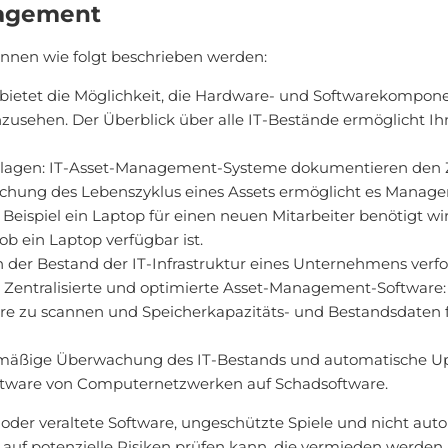
nagement
nnen wie folgt beschrieben werden:
M bietet die Möglichkeit, die Hardware- und Softwarekompo
usehen. Der Überblick über alle IT-Bestände ermöglicht Ihn
nlagen: IT-Asset-Management-Systeme dokumentieren den Z
ung des Lebenszyklus eines Assets ermöglicht es Managern, 
eispiel ein Laptop für einen neuen Mitarbeiter benötigt wi
ob ein Laptop verfügbar ist.
er Bestand der IT-Infrastruktur eines Unternehmens verfolgt
 Zentralisierte und optimierte Asset-Management-Software: 
re zu scannen und Speicherkapazitäts- und Bestandsdaten 
lmäßige Überwachung des IT-Bestands und automatische Up
tware von Computernetzwerken auf Schadsoftware.
er veraltete Software, ungeschützte Spiele und nicht autor
 auf potenzielle Risiken prüfen kann, die vermieden werde