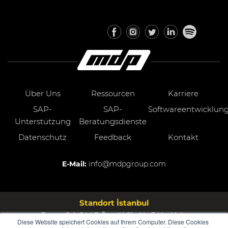
Über Uns
Ressourcen
Karriere
SAP-
SAP-
Softwareentwicklun
Unterstützung
Beratungsdienste
Datenschutz
Feedback
Kontakt
E-Mail:
info@mdpgroup.com
Standort İstanbul
Bayar Cd. Ş.M.F.Öngül Sk. No:3 Kadıköy
Diese Website speichert Cookies auf Ihrem Computer. Diese Cookies
Türkei