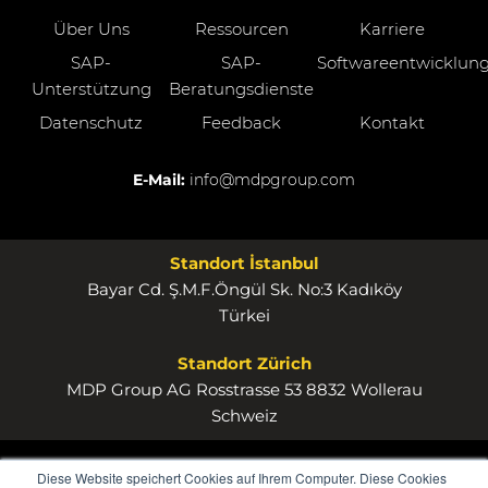
Über Uns
Ressourcen
Karriere
SAP-
SAP-
Softwareentwicklun
Unterstützung
Beratungsdienste
Datenschutz
Feedback
Kontakt
E-Mail:
info@mdpgroup.com
Standort İstanbul
Bayar Cd. Ş.M.F.Öngül Sk. No:3 Kadıköy
Türkei
Standort Zürich
MDP Group AG Rosstrasse 53 8832 Wollerau
Schweiz
Diese Website speichert Cookies auf Ihrem Computer. Diese Cookies