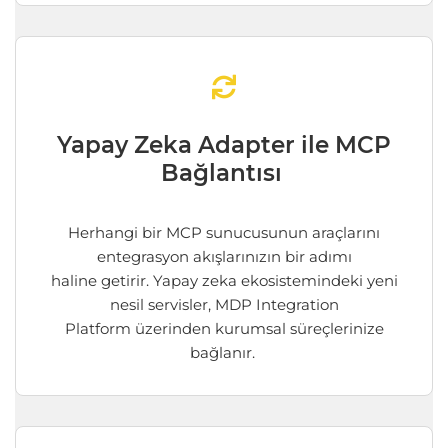
Yapay Zeka Adapter ile MCP
Bağlantısı
Herhangi bir MCP sunucusunun araçlarını
entegrasyon akışları
nızı
n bir adımı
haline
getirir
. Yapay
zeka
ekosistemindeki yeni
nesil servisler,
MDP Integration
Platform
üzerinden k
urum
s
al süre
çlerinize
bağlanır.