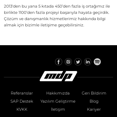
2013'den bu yana 5 kıtada 450’den fazla iş ortağımız ile
birlikte 1100’den fazla projeyi başarıyla hayata geçirdik.
Çözüm ve danışmanlık hizmetlerimiz hakkında bilgi
almak için bizimle iletişime geçebilirsiniz.
Referanslar
Hakkımızda
Geri Bildirim
SAP Destek
Yazılım Geliştirme
Blog
KVKK
İletişim
Kariyer