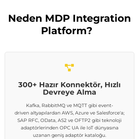
Neden MDP Integration
Platform?
300+ Hazır Konnektör, Hızlı
Devreye Alma
Kafka,
RabbitMQ
ve MQTT gibi
event-
driven
altyapılar
dan
A
WS,
Azure
ve
Salesforce'a
;
SAP RFC,
OData
, AS2 ve OFTP2 g
ibi
teknoloji
adaptörlerinden OPC UA ile
IoT
dünyasına
uzanan geniş adaptör kataloğu.