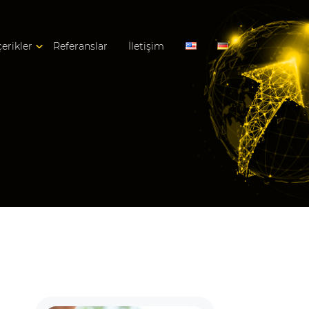
çerikler
Referanslar
İletişim