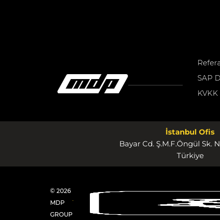
Refer
SAP D
KVKK
İstanbul Ofis
Bayar Cd. Ş.M.F.Öngül Sk. N
Türkiye
© 2026
MDP
GROUP