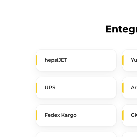
Entegr
hepsiJET
Yu
UPS
Ar
Fedex Kargo
G