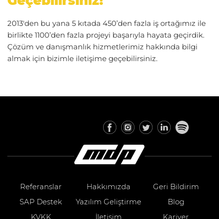
Geçebilirsiniz!
2013'den bu yana 5 kıtada 450’den fazla iş ortağımız ile
birlikte 1100’den fazla projeyi başarıyla hayata geçirdik.
Çözüm ve danışmanlık hizmetlerimiz hakkında bilgi
almak için bizimle iletişime geçebilirsiniz.
Referanslar
Hakkımızda
Geri Bildirim
SAP Destek
Yazılım Geliştirme
Blog
KVKK
İletişim
Kariyer