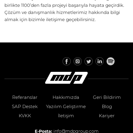
birlikte 1100’den fazla projeyi başarıyla hayata geçirdik.
Çözüm ve danışmanlık hizmetlerimiz hakkında bilgi
almak için bizimle iletişime geçebilirsiniz.
Referanslar
Hakkımızda
Geri Bildirim
SAP Destek
Yazılım Geliştirme
Blog
KVKK
İletişim
Kariyer
E-Posta:
info@mdpgroup.com