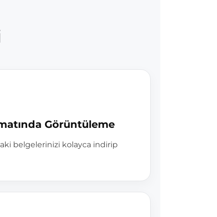
i
matında Görüntüleme
i belgelerinizi kolayca indirip