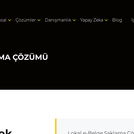
sal
Çözümler
Danışmanlık
Yapay Zeka
Blog
İ
AMA ÇÖZÜMÜ
Tek
Lokal e-Belge Saklama Çöz