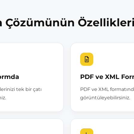
 Çözümünün Özellikler
formda
PDF ve XML For
rinizi tek bir çatı
PDF ve XML formatındak
iz.
görüntüleyebilirsiniz.