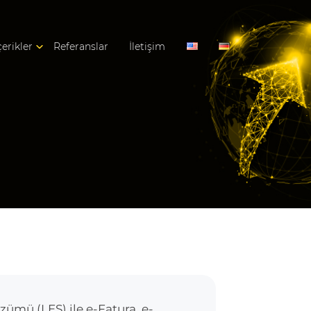
çerikler
Referanslar
İletişim
ümü (LES) ile e-Fatura, e-