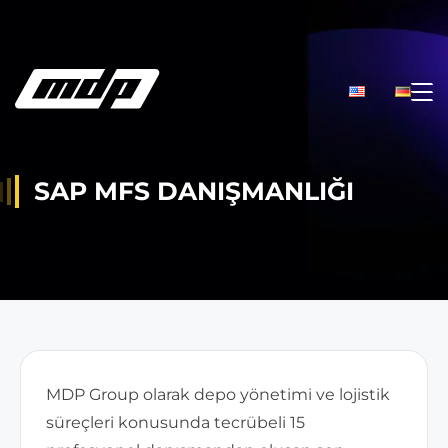
SAP MFS DANIŞMANLIĞI
MDP Group olarak depo yönetimi ve lojistik
süreçleri konusunda tecrübeli 15