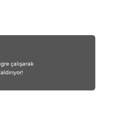
gre çalışarak
aldırıyor!