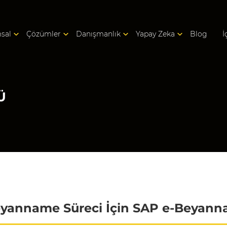
sal
Çözümler
Danışmanlık
Yapay Zeka
Blog
İ
Ü
eyanname Süreci İçin SAP e-Beya