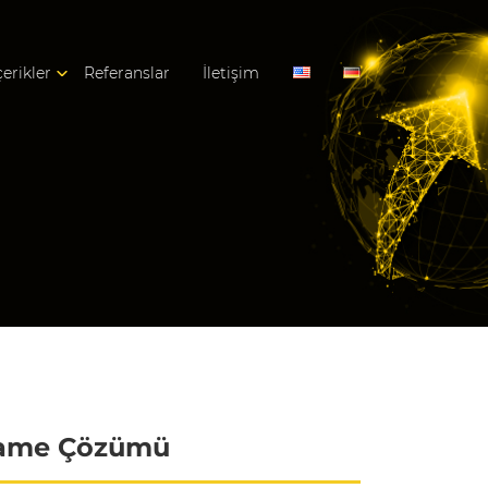
çerikler
Referanslar
İletişim
nname Çözümü