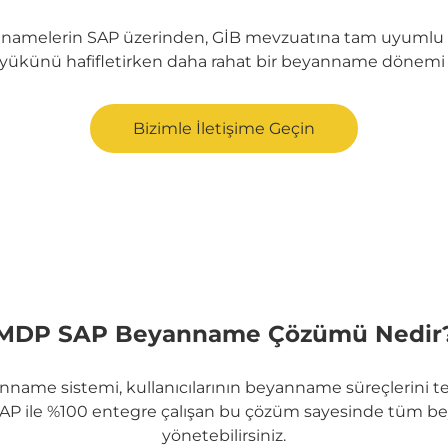
melerin SAP üzerinden, GİB mevzuatına tam uyumlu şe
ş yükünü hafifletirken daha rahat bir beyanname dönemi 
Bizimle İletişime Geçin
MDP SAP Beyanname Çözümü Nedir
Beyanname sistemi, kullanıcılarının beyanname süreçlerin
 SAP ile %100 entegre çalışan bu çözüm sayesinde tüm 
yönetebilirsiniz.