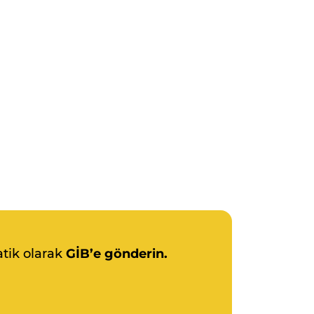
atik olarak
GİB’e gönderin.