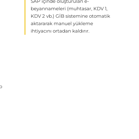
SAP içinde oluşturulan e-
beyannameleri (muhtasar, KDV 1,
KDV 2 vb.) GİB sistemine otomatik
aktararak manuel yükleme
ihtiyacını ortadan kaldırır.
b