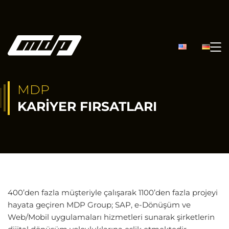
MDP
KARIYER FIRSATLARI
400’den fazla müşteriyle çalışarak 1100’den fazla projeyi
hayata geçiren MDP Group; SAP, e-Dönüşüm ve
Web/Mobil uygulamaları hizmetleri sunarak şirketlerin