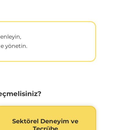
zenleyin,
de yönetin.
çmelisiniz?
Sektörel Deneyim ve
Tecrübe