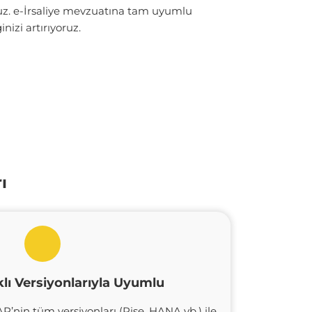
ruz. e-İrsaliye mevzuatına tam uyumlu
nizi artırıyoruz.
ı
lı Versiyonlarıyla Uyumlu
’nin tüm versiyonları (Rise, HANA vb.) ile