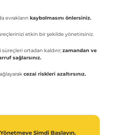
da evrakların
kaybolmasını önlersiniz.
üreçlerinizi etkin bir şekilde yönetirsiniz.
 süreçleri ortadan kaldırır;
zamandan ve
rruf sağlarsınız.
sağlayarak
cezai riskleri azaltırsınız.
 Yönetmeye Şimdi Başlayın.