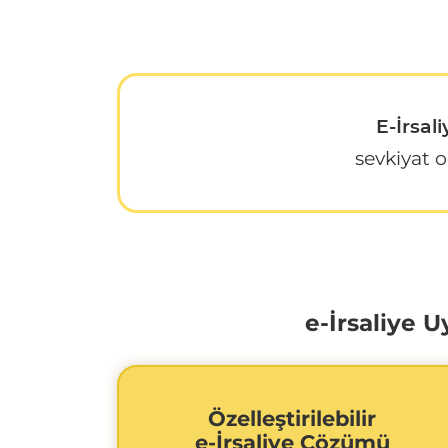
E-İrsal
sevkiyat 
e-İrsaliye
Özelleştirilebilir
e-İrsaliye Çözümü