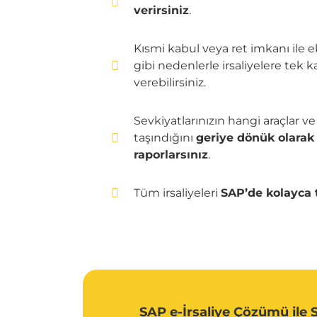
verirsiniz
.
Kısmi kabul veya ret imkanı ile e
gibi nedenlerle irsaliyelere
tek k
verebilirsiniz.
Sevkiyatlarınızın hangi araçlar ve 
taşındığını
geriye dönük olarak 
raporlarsınız
.
Tüm irsaliyeleri
SAP’de kolayca t
SAP e-İrsaliye Çözümü ile