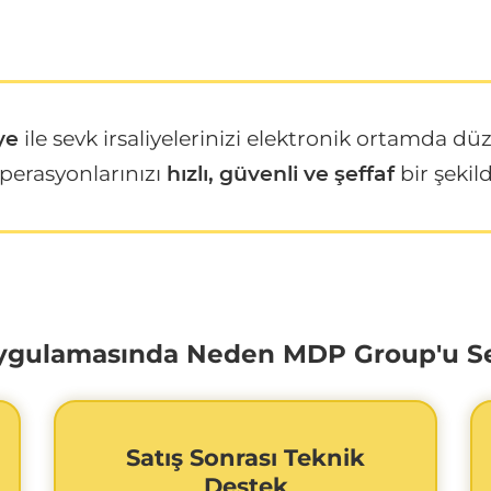
iye
ile sevk irsaliyelerinizi elektronik ortamda dü
operasyonlarınızı
hızlı, güvenli ve şeffaf
bir şekil
 Uygulamasında Neden MDP Group'u Se
Satış Sonrası Teknik
Destek