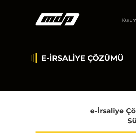
Kurum
E-İRSALIYE ÇÖZÜMÜ
e-İrsaliye Çö
Sü