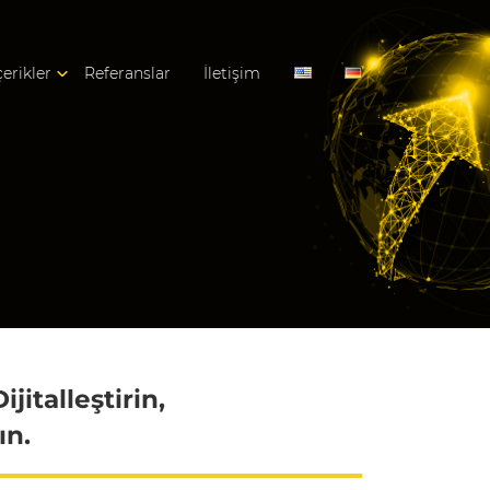
çerikler
Referanslar
İletişim
jitalleştirin,
ın.