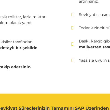
artırırsınız.
Sevkiyat sırasın
ksik miktar, fazla miktar
alem olarak yanıt
Tedarik zinciri s
Baskı, kargo gibi
kişiler tarafından
maliyetten tasa
detaylı bir şekilde
Yasalara uyum 
akip edersiniz.
 Sevkiyat Süreçlerinizin Tamamını SAP Üzerinden