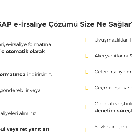
SAP e-İrsaliye Çözümü Size Ne Sağlar
Uyuşmazlıkları hı
i, e-irsaliye formatına
’
e otomatik olarak
Alıcı yanıtların
Gelen irsaliyele
formatında
indirirsiniz.
Geçmiş irsaliyele
k gönderebilir veya
Otomatikleştirilm
denetim süreçle
iyeleri alırsınız.
Sevk süreçleriniz
l veya ret yanıtları