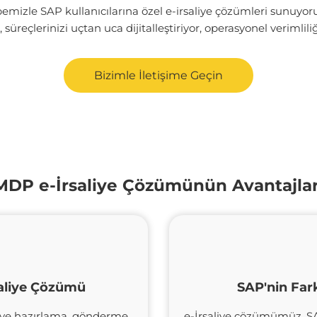
übemizle SAP kullanıcılarına özel e-irsaliye çözümleri sunuyo
süreçlerinizi uçtan uca dijitalleştiriyor, operasyonel verimliliği
Bizimle İletişime Geçin
MDP e-İrsaliye Çözümünün Avantajlar
saliye Çözümü
SAP'nin Fark
liye hazırlama, gönderme,
e-İrsaliye çözümümüz, SAP