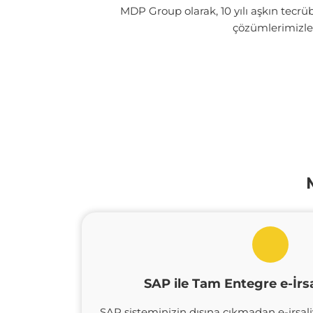
MDP Group olarak, 10 yılı aşkın tecr
çözümlerimizle, 
SAP ile Tam Entegre e-İr
SAP sisteminizin dışına çıkmadan e-irsa