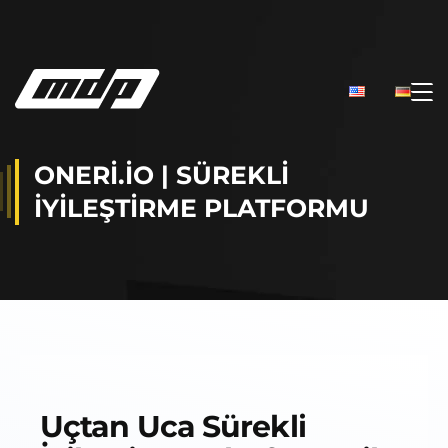
ONERI.IO | SÜREKLI
İYILEŞTIRME PLATFORMU
Uçtan Uca Sürekli