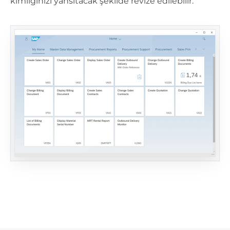
kimliğinizi yansıtacak şekilde revize edilebilir.