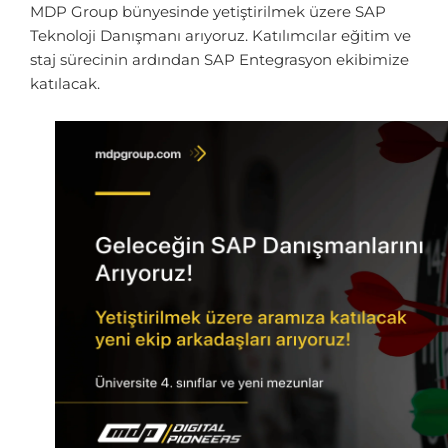
MDP Group bünyesinde yetiştirilmek üzere SAP
Teknoloji Danışmanı arıyoruz. Katılımcılar eğitim ve
staj sürecinin ardından SAP Entegrasyon ekibimize
katılacak.