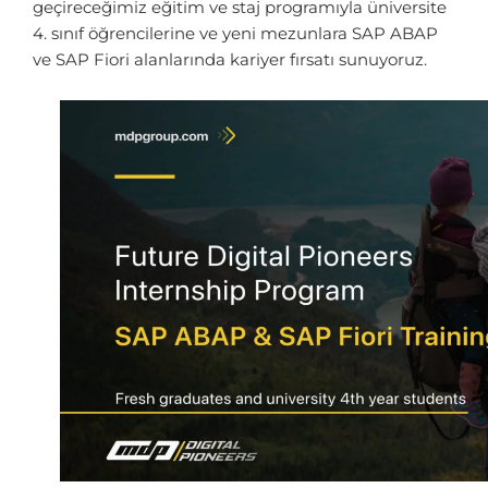
geçireceğimiz eğitim ve staj programıyla üniversite
4. sınıf öğrencilerine ve yeni mezunlara
SAP ABAP
ve SAP
Fiori
alanlarında
kariyer fırsatı sunuyoruz.