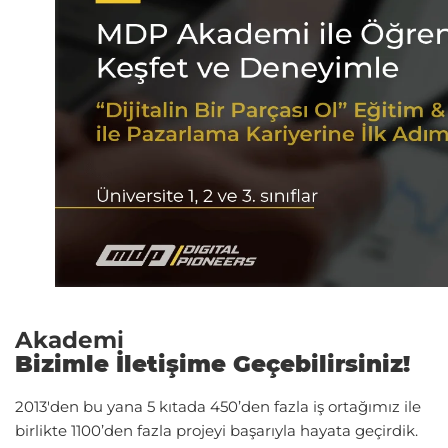
Akademi
Bizimle İletişime Geçebilirsiniz!
2013'den bu yana 5 kıtada 450’den fazla iş ortağımız ile
birlikte 1100’den fazla projeyi başarıyla hayata geçirdik.