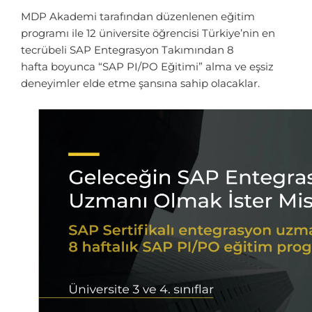
MDP Akademi tarafından düzenlenen eğitim
programı ile 12 üniversite öğrencisi Türkiye’nin en
tecrübeli SAP Entegrasyon Takımından 8
hafta boyunca “SAP PI/PO Eğitimi” alma ve eşsiz
deneyimler elde etme şansına sahip olacaklar.