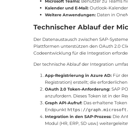
Benutzer zu Teams hin
Microsoft Teams:
Outlook-Kalendere
Kalender und E-Mail:
Daten in OneNo
Weitere Anwendungen:
Technischer Ablauf der Mic
Der Datenaustausch zwischen SAP-Systemen
Plattformen unterstützen den OAuth 2.0 Cli
Codeentwicklung für die Integration erforder
Der technische Ablauf der Integration umfass
Für den
App-Registrierung in Azure AD:
Registration) erstellt; die erforderlic
SAP PO/
OAuth 2.0 Token-Anforderung:
anzufordern. Dieses Token ist in der R
Das erhaltene Token 
Graph API-Aufruf:
Endpunkt
https://graph.microsoft
Die Ant
Integration in den SAP-Prozess:
Modul (HR, ERP, SD usw.) weitergeleitet