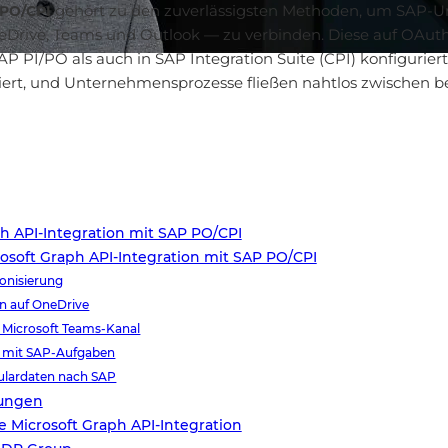
gehört zu den zuverlässigsten Methoden, um SAP-
 PO/CPI
Drive, Teams und Outlook — zu verbinden. Diese auf OAuth
 PI/PO als auch in SAP Integration Suite (CPI) konfigurier
iert, und Unternehmensprozesse fließen nahtlos zwischen 
ph API-Integration mit SAP PO/CPI
soft Graph API-Integration mit SAP PO/CPI
onisierung
n auf OneDrive
 Microsoft Teams-Kanal
g mit SAP-Aufgaben
ulardaten nach SAP
kungen
ie Microsoft Graph API-Integration