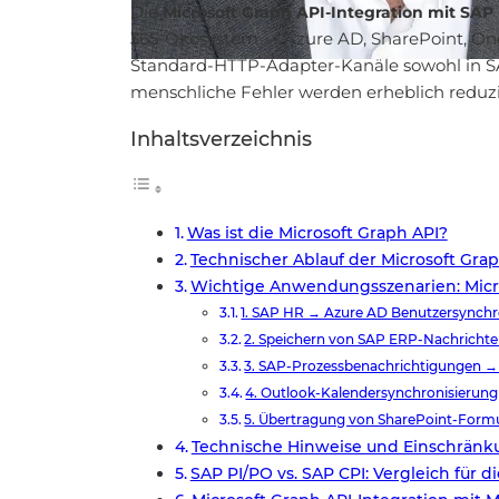
Die
Microsoft Graph API-Integration mit SAP
365-Ökosystem — Azure AD, SharePoint, One
Standard-HTTP-Adapter-Kanäle sowohl in SAP
menschliche Fehler werden erheblich reduz
Inhaltsverzeichnis
Was ist die Microsoft Graph API?
Technischer Ablauf der Microsoft Gra
Wichtige Anwendungsszenarien: Micro
1. SAP HR → Azure AD Benutzersynchr
2. Speichern von SAP ERP-Nachrichte
3. SAP-Prozessbenachrichtigungen →
4. Outlook-Kalendersynchronisierun
5. Übertragung von SharePoint-Form
Technische Hinweise und Einschrän
SAP PI/PO vs. SAP CPI: Vergleich für d