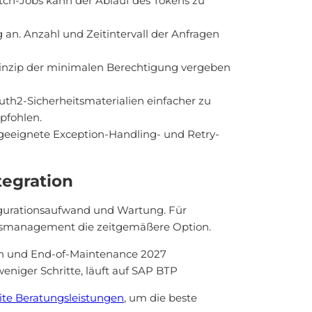
tch-Jobs kann der Ablauf des Tokens zu
n. Anzahl und Zeitintervall der Anfragen
nzip der minimalen Berechtigung vergeben
uth2-Sicherheitsmaterialien einfacher zu
pfohlen.
geeignete Exception-Handling- und Retry-
tegration
figurationsaufwand und Wartung. Für
itsmanagement die zeitgemäßere Option.
en und End-of-Maintenance 2027
eniger Schritte, läuft auf SAP BTP
ite Beratungsleistungen
, um die beste