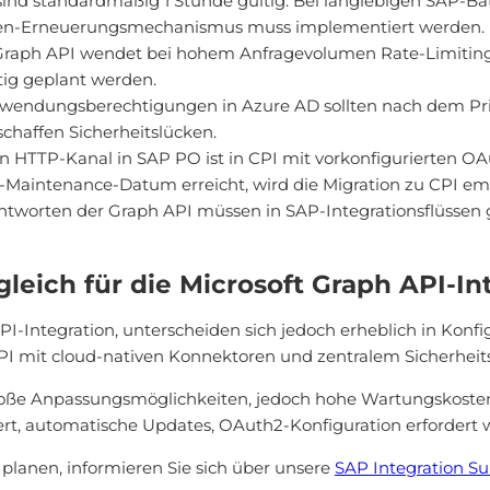
ind standardmäßig 1 Stunde gültig. Bei langlebigen SAP-Ba
oken-Erneuerungsmechanismus muss implementiert werden.
Graph API wendet bei hohem Anfragevolumen Rate-Limiting a
tig geplant werden.
endungsberechtigungen in Azure AD sollten nach dem Pri
haffen Sicherheitslücken.
n HTTP-Kanal in SAP PO ist in CPI mit vorkonfigurierten OA
-Maintenance-Datum erreicht, wird die Migration zu CPI em
ntworten der Graph API müssen in SAP-Integrationsflüssen 
gleich für die Microsoft Graph API-In
PI-Integration, unterscheiden sich jedoch erheblich in Kon
PI mit cloud-nativen Konnektoren und zentralem Sicherhe
große Anpassungsmöglichkeiten, jedoch hohe Wartungskost
rt, automatische Updates, OAuth2-Konfiguration erfordert w
planen, informieren Sie sich über unsere
SAP Integration Su