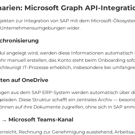
ien: Microsoft Graph API-Integrati
ekten zur Integration von SAP mit dem Microsoft-Ökosyste
 in Unternehmensumgebungen wider.
chronisierung
l angelegt wird, werden diese Informationen automatisch 
 manuell erstellen; das Konto steht beim Onboarding sofort 
eschleunigt IT-Prozesse erheblich, insbesondere bei umfang
ten auf OneDrive
ngen aus dem SAP ERP-System werden automatisch über di
laden. Diese Struktur schafft ein zentrales Archiv — beso
können auf ihre Dokumente zugreifen, ohne sich in SAP an
 → Microsoft Teams-Kanal
erreicht, Rechnung zur Genehmigung ausstehend, Arbeitsauftr