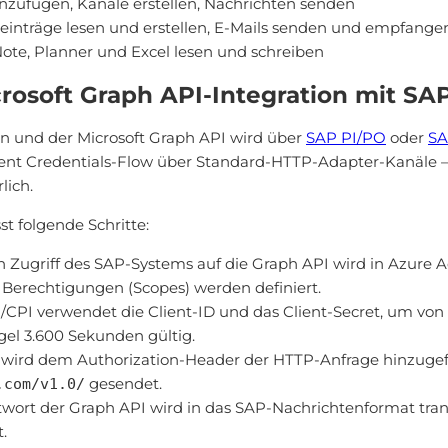
zufügen, Kanäle erstellen, Nachrichten senden
inträge lesen und erstellen, E-Mails senden und empfange
te, Planner und Excel lesen und schreiben
rosoft Graph API-Integration mit SA
 und der Microsoft Graph API wird über
SAP PI/PO
oder
SA
ent Credentials-Flow über Standard-HTTP-Adapter-Kanäle — 
lich.
t folgende Schritte:
 Zugriff des SAP-Systems auf die Graph API wird in Azure 
hen Berechtigungen (Scopes) werden definiert.
CPI verwendet die Client-ID und das Client-Secret, um von 
egel 3.600 Sekunden gültig.
wird dem Authorization-Header der HTTP-Anfrage hinzugefü
gesendet.
.com/v1.0/
wort der Graph API wird in das SAP-Nachrichtenformat tra
.