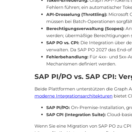
Graph API-Tokens s
Token-Erneuerung:
Fehlern führen; ein automatischer T
Microsoft 
API-Drosselung (Throttling):
müssen bei Batch-Operationen sorgfäl
Anw
Berechtigungsverwaltung (Scopes):
werden; übermäßige Berechtigungen sc
Die Integration über de
SAP PO vs. CPI:
verwalten. Da SAP PO 2027 das End-of
Für 4xx- und 5xx-A
Fehlerbehandlung:
Mechanismen definiert werden.
SAP PI/PO vs. SAP CPI: Ver
Beide Plattformen unterstützen die Graph A
moderne Integrationsarchitekturen
bietet C
On-Premise-Installation, 
SAP PI/PO:
Cloud-basie
SAP CPI (Integration Suite):
Wenn Sie eine Migration von SAP PO zu CPI 