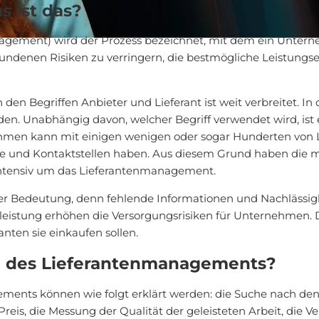
 ist das?
ement) wird der Prozess bezeichnet, mit dem ein Unterne
rbundenen Risiken zu verringern, die bestmögliche Leistung
en Begriffen Anbieter und Lieferant ist weit verbreitet. In
n. Unabhängig davon, welcher Begriff verwendet wird, ist 
men kann mit einigen wenigen oder sogar Hunderten von L
tze und Kontaktstellen haben. Aus diesem Grund haben die
ntensiv um das Lieferantenmanagement.
r Bedeutung, denn fehlende Informationen und Nachlässig
leistung erhöhen die Versorgungsrisiken für Unternehmen. Da
nten sie einkaufen sollen.
le des Lieferantenmanagements?
nts können wie folgt erklärt werden: die Suche nach den 
reis, die Messung der Qualität der geleisteten Arbeit, die