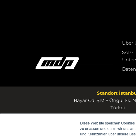
Über 
SAP-
Unter
Daten
Standort İstanbu
Bayar Cd. Ş.M.F.Öngül Sk. N
Türkei
Diese Website speichert Cookies 
zu erfassen und damit wir uns an
und Kennzahlen über unsere Besuc