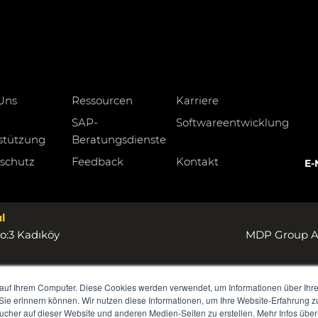
Uns
Ressourcen
Karriere
SAP-
Softwareentwicklung
stützung
Beratungsdienste
schutz
Feedback
Kontakt
E-
l
o:3 Kadıköy
MDP Group AG
auf Ihrem Computer. Diese Cookies werden verwendet, um Informationen über Ihre 
 Sie erinnern können. Wir nutzen diese Informationen, um Ihre Website-Erfahrung 
her auf dieser Website und anderen Medien-Seiten zu erstellen. Mehr Infos über