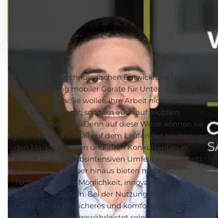
Im Zuge der technologischen Entwicklung hat auch
die Bedeutung mobiler Geräte für Unternehmen
zugenommen. Sie wollen ihre Arbeit nicht mehr
nur am Computer, sondern auch auf mobilen
Geräten erledigen. Denn auf diese Weise können sie
jederzeit und überall auf dem Laufenden bleiben,
den Markt verfolgen und ihren Konkurrenten in
einem wettbewerbsintensiven Umfeld einen Schritt
voraus sein. Darüber hinaus bieten mobile
Technologien die Möglichkeit, innovativer und
produktiver zu sein. Bei der Nutzung mobiler
Geräte muss ein sicheres und komfortables
Benutzererlebnis gewährleistet sein. SAP Mobile