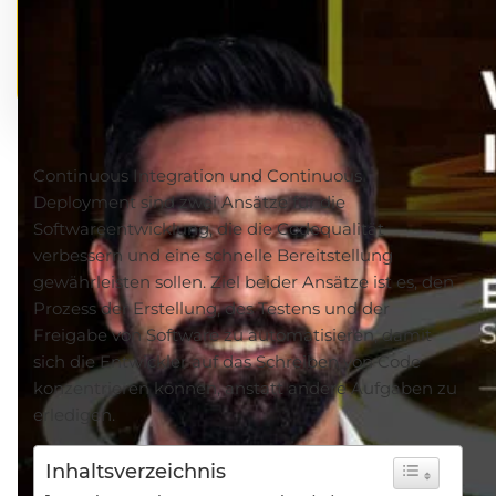
Continuous Integration und Continuous
Deployment sind zwei Ansätze für die
Softwareentwicklung, die die Codequalität
verbessern und eine schnelle Bereitstellung
gewährleisten sollen. Ziel beider Ansätze ist es, den
Prozess der Erstellung, des Testens und der
Freigabe von Software zu automatisieren, damit
sich die Entwickler auf das Schreiben von Code
konzentrieren können, anstatt andere Aufgaben zu
erledigen.
Inhaltsverzeichnis