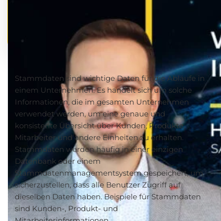
Stammdaten sind wichtige Daten für die Abläufe in
einem Unternehmen. Es handelt sich um solche
Informationen, die im gesamten Unternehmen
verwendet werden, um eine genaue und
konsistente Übersicht über Kunden, Produkte,
Mitarbeiter und andere Einheiten zu erhalten.
Stammdaten werden häufig in einer einzigen
Datenbank oder einem
Stammdatenmanagementsystem gespeichert, um
sicherzustellen, dass alle Benutzer Zugriff auf
dieselben Daten haben. Beispiele für Stammdaten
sind Kunden-, Produkt- und
Mitarbeiterinformationen.