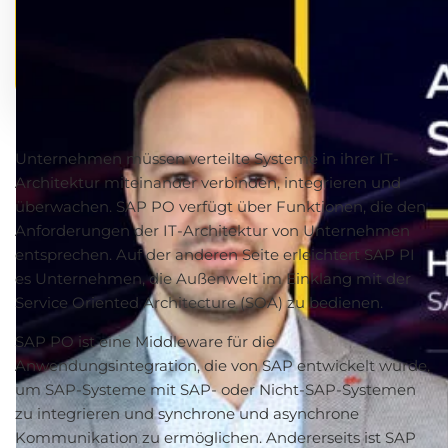
Unternehmen müssen verteilte Systeme in ihrer IT-
Architektur miteinander verbinden, integrieren und
überwachen. SAP PO verfügt über Funktionen, die den
Anforderungen der IT-Architektur von Unternehmen
entsprechen. Auf der anderen Seite erleichtert SAP PI
es Unternehmen, die Außenwelt im Einklang mit der
Service Oriented Architecture (SOA) zu bedienen.
SAP PO ist eine Middleware für die
Anwendungsintegration, die von SAP entwickelt wurde,
um SAP-Systeme mit SAP- oder Nicht-SAP-Systemen
zu integrieren und synchrone und asynchrone
Kommunikation zu ermöglichen. Andererseits ist SAP