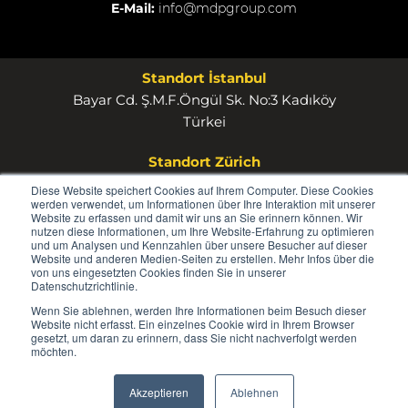
E-Mail:
info@mdpgroup.com
Standort İstanbul
Bayar Cd. Ş.M.F.Öngül Sk. No:3 Kadıköy
Türkei
Standort Zürich
MDP Group AG Rosstrasse 53 8832 Wollerau
Diese Website speichert Cookies auf Ihrem Computer. Diese Cookies
werden verwendet, um Informationen über Ihre Interaktion mit unserer
Schweiz
Website zu erfassen und damit wir uns an Sie erinnern können. Wir
nutzen diese Informationen, um Ihre Website-Erfahrung zu optimieren
und um Analysen und Kennzahlen über unsere Besucher auf dieser
Website und anderen Medien-Seiten zu erstellen. Mehr Infos über die
von uns eingesetzten Cookies finden Sie in unserer
Datenschutzrichtlinie.
Wenn Sie ablehnen, werden Ihre Informationen beim Besuch dieser
© 2026
Website nicht erfasst. Ein einzelnes Cookie wird in Ihrem Browser
MDP
gesetzt, um daran zu erinnern, dass Sie nicht nachverfolgt werden
möchten.
GROUP
Akzeptieren
Ablehnen