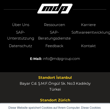
Über Uns
Ressourcen
Karriere
SAP-
SAP-
Softwareentwicklun
Unterstützung
Beratungsdienste
Datenschutz
Feedback
Kontakt
E-Mail:
info@mdpgroup.com
Standort İstanbul
Bayar Cd. Ş.M.F.Öngül Sk. No:3 Kadıköy
Türkei
Standort Zürich
MDP Group AG Rosstrasse 53 8832 Wollerau
Diese Website speichert Cookies auf Ihrem Computer. Diese Cookies