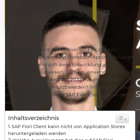
Die SAP Fiori Client Application wird im zweiten
Quartal 2022 aus den App Stores von Apple und Google
entfernt. Wie wird sich diese Entwicklung auf
Unternehmen auswirken, die Fiori verwenden? Können
Anwendungen, die bis April 2022 heruntergeladen
wurden, weiterhin genutzt werden? Wir erklären Ihnen
ausführlich, welche Wege SAP Fiori Client Nutzer gehen
können.
Inhaltsverzeichnis
SAP Fiori Client kann nicht von Application Stores
heruntergeladen werden