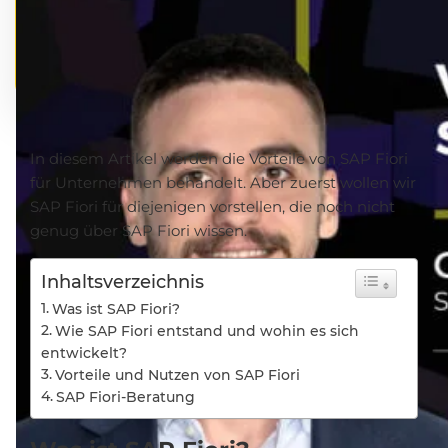
In diesem Artikel werden die Vorteile von SAP Fiori
für Unternehmen behandelt. Aber zuerst wollen wir
SAP Fiori für diejenigen vorstellen, die noch nicht
genug über SAP Fiori wissen.
Inhaltsverzeichnis
Was ist SAP Fiori?
Wie SAP Fiori entstand und wohin es sich
entwickelt?
Vorteile und Nutzen von SAP Fiori
SAP Fiori-Beratung