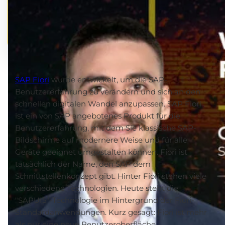
SAP Fiori
wurde entwickelt, um die SAP-
Benutzererfahrung zu verändern und sich an den
schnellen digitalen Wandel anzupassen. SAP Fiori
ist ein von SAP angebotenes Produkt für die
Benutzererfahrung, mit dem Sie klassische SAP-
Bildschirme auf modernere Weise und für alle
Geräte geeignet umgestalten können. Fiori ist
tatsächlich der Name, den SAP dem
Schnittstellenkonzept gibt. Hinter Fiori stehen viele
verschiedene Technologien. Heute steht die
"SAPUI5"-Technologie im Hintergrund der Fiori-
Standardanwendungen. Kurz gesagt: Fiori ist mehr
als nur eine neue Benutzeroberfläche.