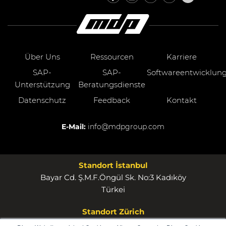
Über Uns
Ressourcen
Karriere
SAP-
SAP-
Softwareentwicklun
Unterstützung
Beratungsdienste
Datenschutz
Feedback
Kontakt
E-Mail:
info@mdpgroup.com
Standort İstanbul
Bayar Cd. Ş.M.F.Öngül Sk. No:3 Kadıköy
Türkei
Standort Zürich
MDP Group AG Rosstrasse 53 8832 Wollerau