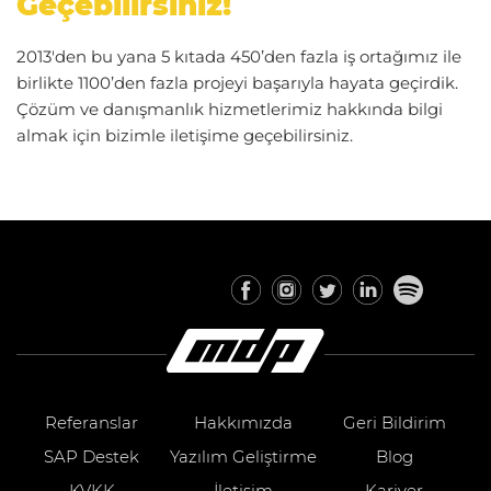
Geçebilirsiniz!
2013'den bu yana 5 kıtada 450’den fazla iş ortağımız ile
birlikte 1100’den fazla projeyi başarıyla hayata geçirdik.
Çözüm ve danışmanlık hizmetlerimiz hakkında bilgi
almak için bizimle iletişime geçebilirsiniz.
Referanslar
Hakkımızda
Geri Bildirim
SAP Destek
Yazılım Geliştirme
Blog
KVKK
İletişim
Kariyer