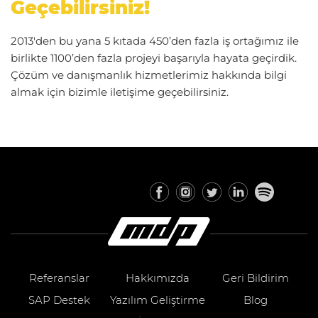
Geçebilirsiniz!
2013'den bu yana 5 kıtada 450’den fazla iş ortağımız ile
birlikte 1100’den fazla projeyi başarıyla hayata geçirdik.
Çözüm ve danışmanlık hizmetlerimiz hakkında bilgi
almak için bizimle iletişime geçebilirsiniz.
Referanslar
Hakkımızda
Geri Bildirim
SAP Destek
Yazılım Geliştirme
Blog