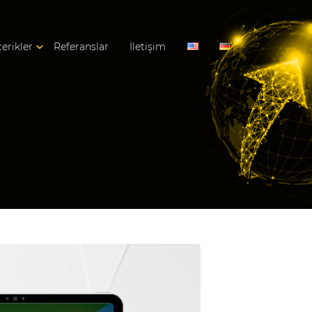
çerikler
Referanslar
İletişim