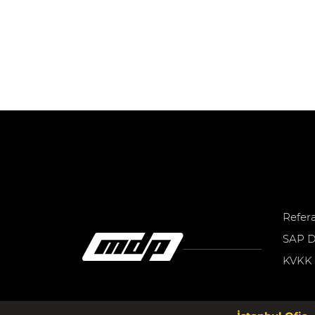
Refer
SAP D
KVKK