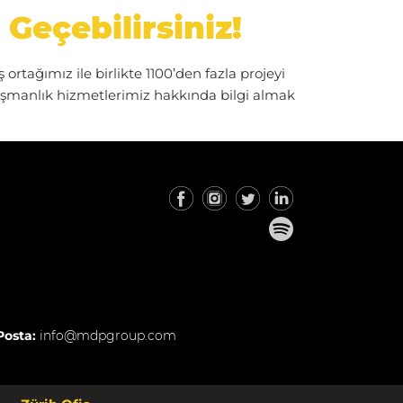
 Geçebilirsiniz!
ortağımız ile birlikte 1100’den fazla projeyi
ışmanlık hizmetlerimiz hakkında bilgi almak
Posta:
info@mdpgroup.com