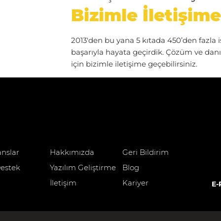
Bizimle İletişime
2013'den bu yana 5 kıtada 450’den fazla iş 
başarıyla hayata geçirdik. Çözüm ve dan
için bizimle iletişime geçebilirsiniz.
anslar
Hakkımızda
Geri Bildirim
estek
Yazılım Geliştirme
Blog
İletişim
Kariyer
E-