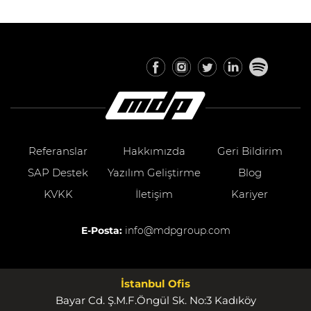
Referanslar
Hakkımızda
Geri Bildirim
SAP Destek
Yazılım Geliştirme
Blog
KVKK
İletişim
Kariyer
E-Posta:
info@mdpgroup.com
İstanbul Ofis
Bayar Cd. Ş.M.F.Öngül Sk. No:3 Kadıköy