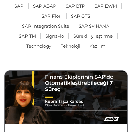
SAP
SAP ABAP
SAP BTP
SAP EWM
SAP Fiori
SAP GTS
SAP Integration Suite
SAP S/4HANA
SAP TM
Signavio
Sürekli İyileştirme
Technology
Teknoloji
Yazılım