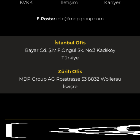
KVKK
İletişim
Kariyer
E-Posta:
info@mdpgroup.com
İstanbul Ofis
Bayar Cd. Ş.M.F.Öngül Sk. No:3 Kadıköy
Türkiye
Zürih Ofis
MDP Group AG Rosstrasse 53 8832 Wollerau
İsviçre