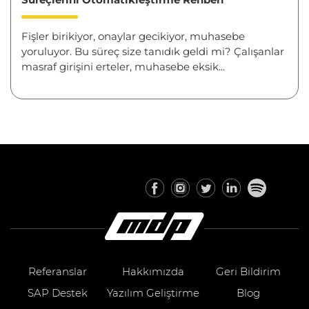
Fişler birikiyor, onaylar gecikiyor, muhasebe
yoruluyor. Bu süreç size tanıdık geldi mi? Çalışanlar
masraf girişini erteler, muhasebe eksik...
Referanslar
Hakkımızda
Geri Bildirim
SAP Destek
Yazılım Geliştirme
Blog