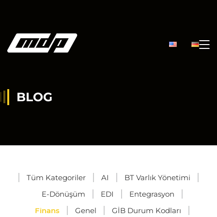
BLOG
Tüm Kategoriler
AI
BT Varlık Yönetimi
E-Dönüşüm
EDI
Entegrasyon
Finans
Genel
GİB Durum Kodları