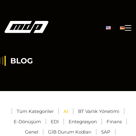
BLOG
Tüm Kategoriler
AI
BT Varlık Yönetimi
E-Dönüşüm
EDI
Entegrasyon
Finans
Genel
GİB Durum Kodları
SAP