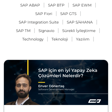
SAP ABAP
SAP BTP
SAP EWM
SAP Fiori
SAP GTS
SAP Integration Suite
SAP S/4HANA
SAP TM
Signavio
Sürekli İyileştirme
Technology
Teknoloji
Yazılım