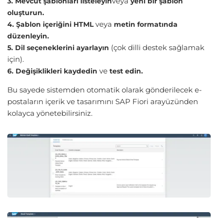
veya
3.
Mevcut şablonları listeleyin
yeni bir şablon
oluşturun.
veya
4. Şablon içeriğini HTML
metin formatında
düzenleyin.
(çok dilli destek sağlamak
5. Dil seçeneklerini ayarlayın
için).
ve
6. Değişiklikleri kaydedin
test edin.
Bu sayede sistemden otomatik olarak gönderilecek e-
postaların içerik ve tasarımını SAP Fiori arayüzünden
kolayca yönetebilirsiniz.