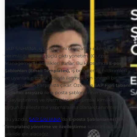
SAP S/4HANA, iş süreçlerini otomatize eden ve
verimliliği artıran güçlü çıktı yönetimi (Output
Management) özellikleri sunar. Bu kapsamda
E-posta
iş belgelerini, bildirimleri
Şablonları (Email Templates)
,
ve uyarıları e-posta yoluyla iletmek için önemli bir
bileşen olarak karşımıza çıkar. Özellikle
SAP Fiori tabanlı
ile e-posta şablonlarının yönetimi
kullanıcı arayüzü
kolaylaştırılmış ve işletmelerin kurumsal kimliklerine
uygun özelleştirme yapmalarına olanak tanınmıştır.
Bu yazıda,
SAP S/4HANA
’da
E-posta Şablonlarını (Email
sürecini detaylı bir
Templates) yönetme ve özelleştirme
şekilde ele alacağız.