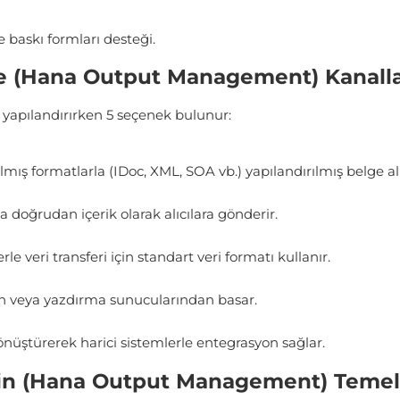
baskı formları desteği.
e (Hana Output Management) Kanall
ı yapılandırırken 5 seçenek bulunur:
lmış formatlarla (IDoc, XML, SOA vb.) yapılandırılmış belge alı
ya doğrudan içerik olarak alıcılara gönderir.
le veri transferi için standart veri formatı kullanır.
ardan veya yazdırma sunucularından basar.
önüştürerek harici sistemlerle entegrasyon sağlar.
n (Hana Output Management) Temel Öz