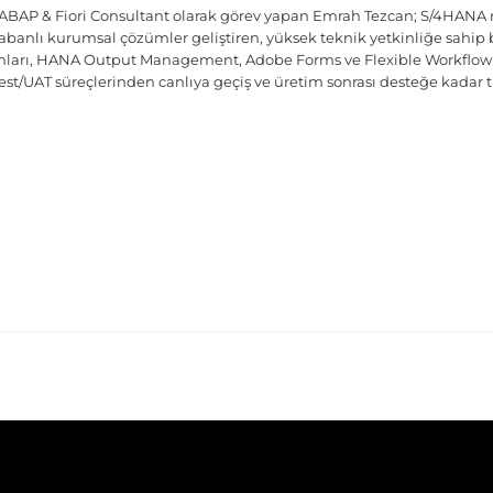
AP & Fiori Consultant olarak görev yapan Emrah Tezcan; S/4HANA 
nlı kurumsal çözümler geliştiren, yüksek teknik yetkinliğe sahip bi
ımları, HANA Output Management, Adobe Forms ve Flexible Workflow 
test/UAT süreçlerinden canlıya geçiş ve üretim sonrası desteğe kad