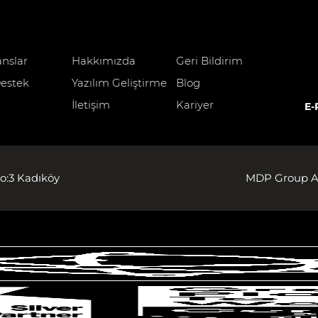
anslar
Hakkımızda
Geri Bildirim
estek
Yazılım Geliştirme
Blog
İletişim
Kariyer
E-
o:3 Kadıköy
MDP Group AG