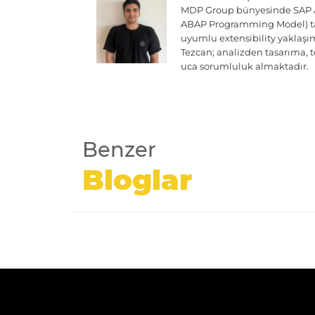
MDP Group bünyesinde SAP AB
ABAP Programming Model) taba
uyumlu extensibility yaklaş
Tezcan; analizden tasarıma, 
uca sorumluluk almaktadır.
Benzer
Bloglar