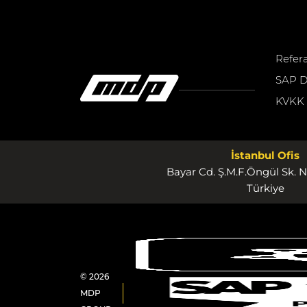
Refer
SAP D
KVKK
İstanbul Ofis
Bayar Cd. Ş.M.F.Öngül Sk. N
Türkiye
© 2026
MDP