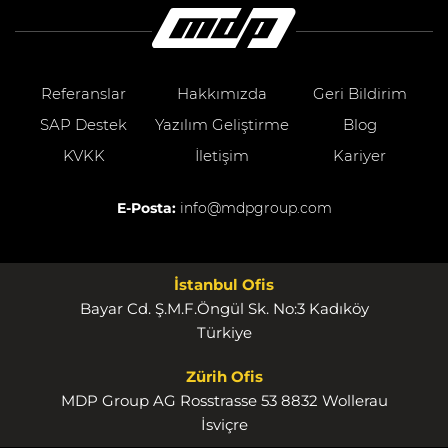
Referanslar
Hakkımızda
Geri Bildirim
SAP Destek
Yazılım Geliştirme
Blog
KVKK
İletişim
Kariyer
E-Posta:
info@mdpgroup.com
İstanbul Ofis
Bayar Cd. Ş.M.F.Öngül Sk. No:3 Kadıköy
Türkiye
Zürih Ofis
MDP Group AG Rosstrasse 53 8832 Wollerau
İsviçre