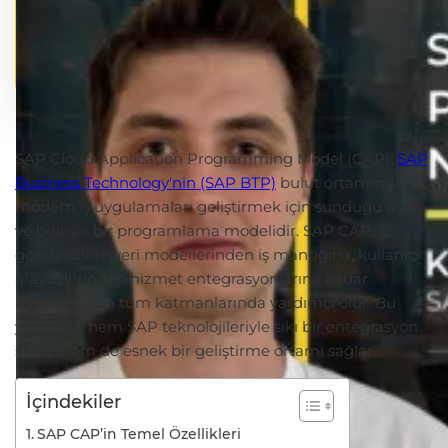
SAP Cloud Application Programming Model (CAP),
SAP
Business Technology'nin (SAP BTP)
bulut ortamında
modern iş uygulamaları geliştirmek için sunduğu açık
ve birleşik bir programlama modelidir. SAP CAP,
geliştiricilere veri modellerinden iş mantığına, kullanıcı
arayüzlerinden hizmet entegrasyonlarına kadar
uygulamanın tüm katmanlarında yardımcı olur. Bu
yaklaşım, hem SAP teknolojileriyle sıkı bir entegrasyon
sunar hem de esnek bir geliştirme ortamı sağlar.
İçindekiler
SAP CAP’in Temel Özellikleri