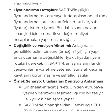
sürelerini içerir.
SAP TM'in güçlü
Fiyatlandırma Detayları:
fiyatlandırma motoru sayesinde, anlaşmadaki tüm
fiyatlandırma kuralları (tarifeler, matrisler, sabit
fiyatlar) sisteme işlenir. Bu, daha sonra navlun
siparişleri için otomatik ve doğru maliyet
hesaplamaları yapılmasını sağlar.
Anlaşmalar
Değişiklik ve Versiyon Yönetimi:
genellikle belirli bir süre (örneğin 1 yıl) için yapılır
ancak zamanla değişiklikler (yakıt fiyatları, yeni
rotalar) gerekebilir. SAP TM, anlaşmaların farklı
versiyonlarını yönetme yeteneği sunarak geçmiş
kayıtların korunmasını ve şeffaflığı sağlar.
Örnek Senaryo: Uluslararası Denizyolu Anlaşması
Bir ithalat-ihracat şirketi, Çin'den Avrupa'ya
yapılan denizyolu taşımacılığı için bir taşıyıcı
ile 3 yıllık bir anlaşma yapar.
SAP TM'de, Shanghai'dan Hamburg'a FCL
(Full Container Load) ve LCL (Less than