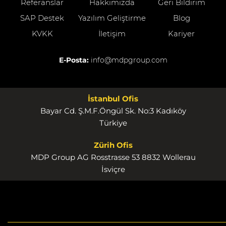
Referanslar
Hakkımızda
Geri Bildirim
SAP Destek
Yazılım Geliştirme
Blog
KVKK
İletişim
Kariyer
E-Posta:
info@mdpgroup.com
İstanbul Ofis
Bayar Cd. Ş.M.F.Öngül Sk. No:3 Kadıköy
Türkiye
Zürih Ofis
MDP Group AG Rosstrasse 53 8832 Wollerau
İsviçre