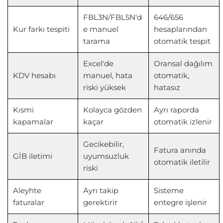
FBL3N/FBL5N'd
646/656
Kur farkı tespiti
e manuel
hesaplarından
tarama
otomatik tespit
Excel'de
Oransal dağılım
KDV hesabı
manuel, hata
otomatik,
riski yüksek
hatasız
Kısmi
Kolayca gözden
Ayrı raporda
kapamalar
kaçar
otomatik izlenir
Gecikebilir,
Fatura anında
GİB iletimi
uyumsuzluk
otomatik iletilir
riski
Aleyhte
Ayrı takip
Sisteme
faturalar
gerektirir
entegre işlenir