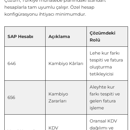
Çözüm, Türkiye muhasebe planındaki standart
hesaplarla tam uyumlu çalışır. Özel hesap
konfigürasyonu ihtiyacı minimumdur.
Çözümdeki
SAP Hesabı
Açıklama
Rolü
Lehe kur farkı
tespiti ve fatura
646
Kambiyo Kârları
oluşturma
tetikleyicisi
Aleyhte kur
Kambiyo
farkı tespiti ve
656
Zararları
gelen fatura
işleme
Oransal KDV
KDV
dağılımı ve