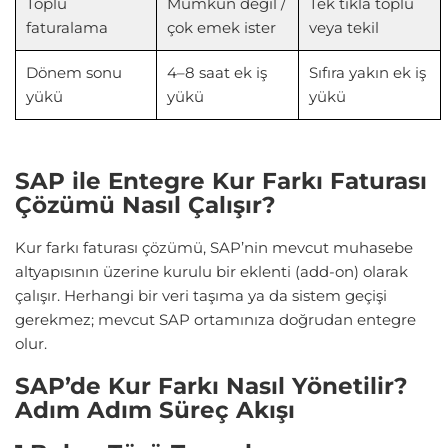
Toplu
Mümkün değil /
Tek tıkla toplu
faturalama
çok emek ister
veya tekil
Dönem sonu
4–8 saat ek iş
Sıfıra yakın ek iş
yükü
yükü
yükü
SAP ile Entegre Kur Farkı Faturası
Çözümü Nasıl Çalışır?
Kur farkı faturası çözümü, SAP’nin mevcut muhasebe
altyapısının üzerine kurulu bir eklenti (add-on) olarak
çalışır. Herhangi bir veri taşıma ya da sistem geçişi
gerekmez; mevcut SAP ortamınıza doğrudan entegre
olur.
SAP’de Kur Farkı Nasıl Yönetilir?
Adım Adım Süreç Akışı