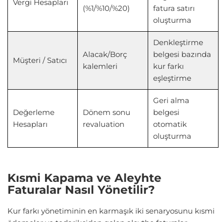
Vergi Hesapları
(%1/%10/%20)
fatura satırı
oluşturma
Denkleştirme
Alacak/Borç
belgesi bazında
Müşteri / Satıcı
kalemleri
kur farkı
eşleştirme
Geri alma
Değerleme
Dönem sonu
belgesi
Hesapları
revaluation
otomatik
oluşturma
Kısmi Kapama ve Aleyhte
Faturalar Nasıl Yönetilir?
Kur farkı yönetiminin en karmaşık iki senaryosunu kısmi