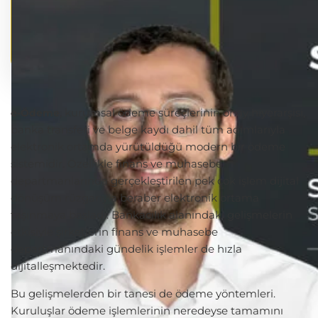
, kurumsal ödeme süreçlerinin onay hiyerarşisi,
e-Ödeme
banka transferi ve belge kaydı dahil tüm adımlarıyla
elektronik ortamda yürütüldüğü modern bir ödeme
sistemidir. Özellikle finans ve muhasebe
departmanlarında gerçekleştirilen pek çok işlem dijital
dönüşüm rüzgarıyla beraber elektronik ortama
taşınmaya başladı. Bankacılık alanındaki gelişmelerin
etkisiyle şirketlerin finans ve muhasebe
departmanındaki gündelik işlemler de hızla
dijitalleşmektedir.
Bu gelişmelerden bir tanesi de ödeme yöntemleri.
Kuruluşlar ödeme işlemlerinin neredeyse tamamını