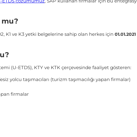
U-ETDS çözümümüz
, SAP kullanan firmalar için bu entegra
u mu?
 D2, K1 ve K3 yetki belgelerine sahip olan herkes için
01.01.2021
lu?
temi (U-ETDS), KTY ve KTK çerçevesinde faaliyet gösteren:
fesiz yolcu taşımacıları (turizm taşımacılığı yapan firmalar)
apan firmalar