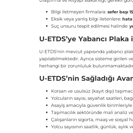
Ulaştırma ve Altyapı Bakanlığı, gerekli g
Bilgi iletmeyen firmalara:
sefer başı 1
Eksik veya yanlış bilgi iletenlere:
hata
Suç unsuru tespit edilmesi halinde:
y
U-ETDS’ye Yabancı Plaka ile
U-ETDS'nin mevcut yapısında yabancı plakal
yapılabilmektedir. Ayrıca sisteme girilen ve
herhangi bir zorunluluk bulunmamaktadır
U-ETDS’nin Sağladığı Avan
Korsan ve usulsüz (kayıt dışı) taşıma
Yolcuların sayısı, seyahat saatleri, baga
Asayiş amacıyla güvenlik birimleriyle
Taşımacılık sektöründe mali analiz v
Çalışanların sigorta, maaş ve sosyal h
Yolcu sayısının saatlik, günlük, aylık 