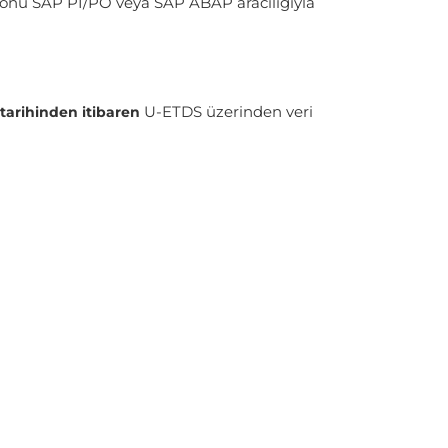
syonu SAP PI/PO veya SAP ABAP aracılığıyla
U-ETDS üzerinden veri
 tarihinden itibaren