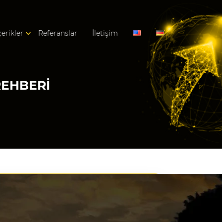
çerikler
Referanslar
İletişim
REHBERI