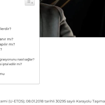
lerdir?
anır mı?
apılır mı?
r?
egrasyonunu nasıl sağlar?
ptal edilir mi?
onu
emi (U-ETDS); 08.01.2018 tarihli 30295 sayılı Karayolu Taşıma