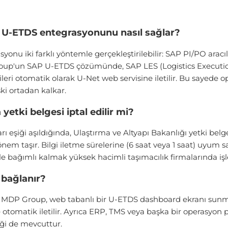
ı U-ETDS entegrasyonunu nasıl sağlar?
onu iki farklı yöntemle gerçekleştirilebilir: SAP PI/PO aracı
up'un SAP U-ETDS çözümünde, SAP LES (Logistics Executio
ri otomatik olarak U-Net web servisine iletilir. Bu sayede op
ki ortadan kalkar.
ki belgesi iptal edilir mi?
arı eşiği aşıldığında, Ulaştırma ve Altyapı Bakanlığı yetki belges
 önem taşır. Bilgi iletme sürelerine (6 saat veya 1 saat) uyu
bağımlı kalmak yüksek hacimli taşımacılık firmalarında işlev
 bağlanır?
in MDP Group, web tabanlı bir U-ETDS dashboard ekranı sun
t'e otomatik iletilir. Ayrıca ERP, TMS veya başka bir operasy
ği de mevcuttur.