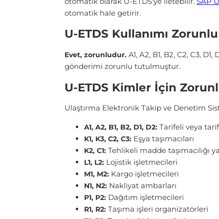
otomatik olarak U-ETDS'ye iletebilir.
SAP 
otomatik hale getirir.
U-ETDS Kullanımı Zorunl
A1, A2, B1, B2, C2, C3, D1,
Evet, zorunludur.
gönderimi zorunlu tutulmuştur.
U-ETDS Kimler İçin Zorun
Ulaştırma Elektronik Takip ve Denetim Sis
Tarifeli veya tari
A1, A2, B1, B2, D1, D2:
Eşya taşımacıları
K1, K3, C2, C3:
Tehlikeli madde taşımacılığı y
K2, C1:
Lojistik işletmecileri
L1, L2:
Kargo işletmecileri
M1, M2:
Nakliyat ambarları
N1, N2:
Dağıtım işletmecileri
P1, P2:
Taşıma işleri organizatörleri
R1, R2: