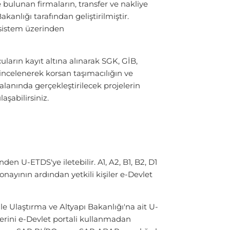
 bulunan firmaların, transfer ve nakliye
anlığı tarafından geliştirilmiştir.
 sistem üzerinden
cuların kayıt altına alınarak SGK, GİB,
incelenerek korsan taşımacılığın ve
alanında gerçekleştirilecek projelerin
aşabilirsiniz.
nden U-ETDS'ye iletebilir. A1, A2, B1, B2, D1
onayının ardından yetkili kişiler e-Devlet
 Ulaştırma ve Altyapı Bakanlığı'na ait U-
lerini e-Devlet portali kullanmadan