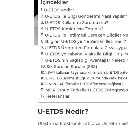
İçindekiler
U-ETDS Nedir?
U-ETDS ile Bilgi Gönderimi Nasıl Yapılır?
U-ETDS Kullanımı Zorunlu mu?
U-ETDS Kimler İçin Zorunlu?
U-ETDS ile İletilmesi Gereken Bilgiler Ne
Bilgiler U-ETDS’ye Ne Zaman İletilmeli?
U-ETDS Üzerinden Firmalara Ceza Uygul
U-ETDS’ye Yabancı Plaka ile Bilgi Girişi Y
U-ETDS’nin Sağladığı Avantajlar Nelerdi
Sık Sorulan Sorular (SSS)
SAP kullanan taşımacılık firmaları U-ETDS ent
U-ETDS uyumsuzluğu durumunda yetki belgesi i
Non-SAP firmalar U-ETDS’ye nasıl bağlanır?
MDP Group Farkı ile U-ETDS Entegrasy
Referanslar
U-ETDS Nedir?
Ulaştırma Elektronik Takip ve Denetim Sist