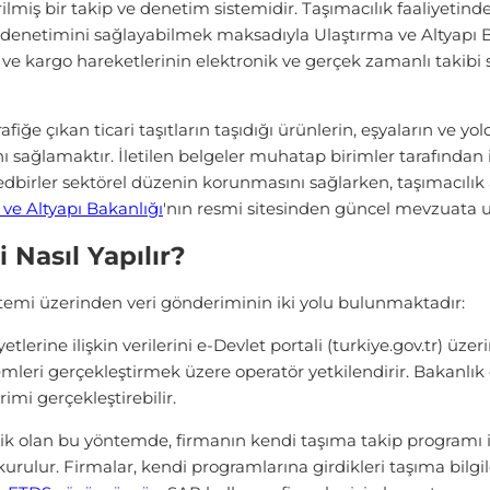
miş bir takip ve denetim sistemidir. Taşımacılık faaliyetinde
 denetimini sağlayabilmek maksadıyla Ulaştırma ve Altyapı Bak
n ve kargo hareketlerinin elektronik ve gerçek zamanlı takibi
iğe çıkan ticari taşıtların taşıdığı ürünlerin, eşyaların ve yol
ı sağlamaktır. İletilen belgeler muhatap birimler tarafından 
tedbirler sektörel düzenin korunmasını sağlarken, taşımacılık 
 ve Altyapı Bakanlığı
'nın resmi sitesinden güncel mevzuata ul
 Nasıl Yapılır?
temi üzerinden veri gönderiminin iki yolu bulunmaktadır:
tlerine ilişkin verilerini e-Devlet portali (turkiye.gov.tr) üzeri
emleri gerçekleştirmek üzere operatör yetkilendirir. Bakanlık 
mi gerçekleştirebilir.
k olan bu yöntemde, firmanın kendi taşıma takip programı ile
rulur. Firmalar, kendi programlarına girdikleri taşıma bilgi