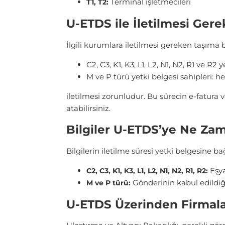
Terminal işletmecileri
T1, T2:
U-ETDS ile İletilmesi Gere
İlgili kurumlara iletilmesi gereken taşıma bi
C2, C3, K1, K3, L1, L2, N1, N2, R1 ve R2 
M ve P türü yetki belgesi sahipleri: he
iletilmesi zorunludur. Bu sürecin e-fatura 
atabilirsiniz.
Bilgiler U-ETDS’ye Ne Zam
Bilgilerin iletilme süresi yetki belgesine ba
Eşya
C2, C3, K1, K3, L1, L2, N1, N2, R1, R2:
Gönderinin kabul edildiği
M ve P türü:
U-ETDS Üzerinden Firmala