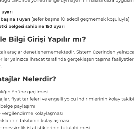
ördüğü takdirde yönetmeliğe uymayan firmalara ceza uygulam
5 uyarı
(sefer başına 10 adedi geçmemek koşuluyla)
 başına 1 uyarı
etki belgesi sahibine 150 uyarı
 Bilgi Girişi Yapılır mı?
ı araçlar denetlenememektedir. Sistem üzerinden yalnızca yer
riler yalnızca ihracat tarafında gerçekleşen taşıma faaliyetler
.
tajlar Nelerdir?
cılığın önüne geçilmesi
jlar, fiyat tarifeleri ve engelli yolcu indirimlerinin kolay takibi
 belge paylaşımı
e vergilendirme kolaylaşması
aklarının takibinin kolaylaşması
ve mevsimlik istatistiklerinin tutulabilmesi