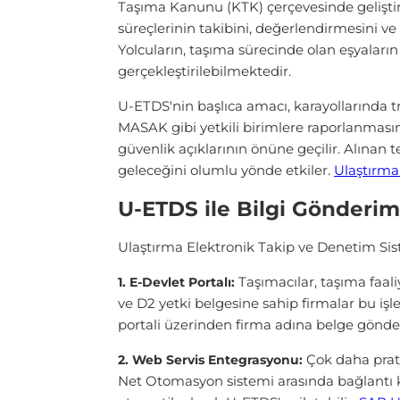
Taşıma Kanunu (KTK) çerçevesinde geliştiril
süreçlerinin takibini, değerlendirmesini ve
Yolcuların, taşıma sürecinde olan eşyaları
gerçekleştirilebilmektedir.
U-ETDS'nin başlıca amacı, karayollarında traf
MASAK gibi yetkili birimlere raporlanmasın
güvenlik açıklarının önüne geçilir. Alınan 
geleceğini olumlu yönde etkiler.
Ulaştırma
U-ETDS ile Bilgi Gönderimi
Ulaştırma Elektronik Takip ve Denetim Sis
Taşımacılar, taşıma faaliye
1. E-Devlet Portalı:
ve D2 yetki belgesine sahip firmalar bu işl
portali üzerinden firma adına belge gönderi
Çok daha prati
2. Web Servis Entegrasyonu:
Net Otomasyon sistemi arasında bağlantı ku