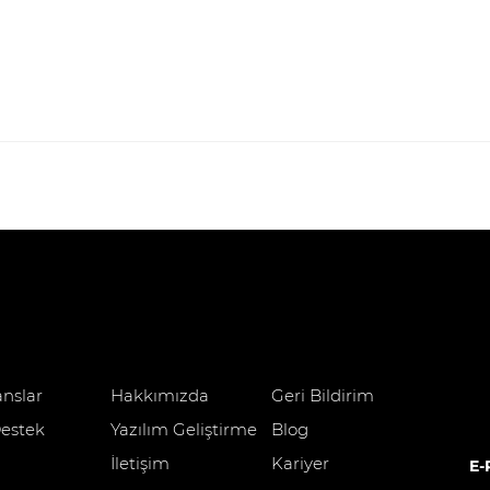
anslar
Hakkımızda
Geri Bildirim
estek
Yazılım Geliştirme
Blog
İletişim
Kariyer
E-