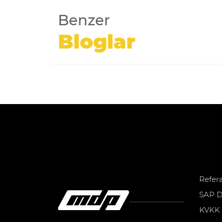
Benzer
Bloglar
Refer
SAP D
KVKK