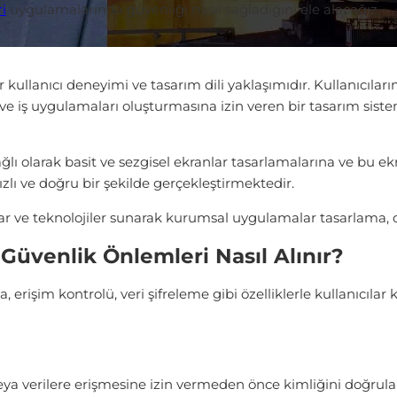
i
uygulamalarında güvenliği nasıl sağladığını ele alacağız.
r kullanıcı deneyimi ve tasarım dili yaklaşımıdır. Kullanıcıları
ve iş uygulamaları oluşturmasına izin veren bir tasarım siste
bağlı olarak basit ve sezgisel ekranlar tasarlamalarına ve bu 
ızlı ve doğru bir şekilde gerçekleştirmektedir.
raçlar ve teknolojiler sunarak kurumsal uygulamalar tasarlama
Güvenlik Önlemleri Nasıl Alınır?
rişim kontrolü, veri şifreleme gibi özelliklerle kullanıcılar k
ya verilere erişmesine izin vermeden önce kimliğini doğrulama