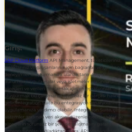
Giriş:
SAP Cloud Platform
API Management, tüketicileriniz,
ortaklarınız ve çalışanlarınız için bağlantılı ve çok kanallı
deneyimler oluşturmanıza olanak tanır. Birçok
durumda, uygulamalar veya işletmeler arasında
süreçleri ve verileri bağlamak için entegrasyonlar
oluşturmak bu çalışmanın ayrılmaz bir parçası haline
gelir. Integration Suite bu entegrasyon senaryolarını
uygulamanıza yardımcı olabilir. Integration Suite, çeşitli
sistemler arasında veri akışını düzenlemenizi sağlar ve
süreçlerin sorunsuz bir şekilde çalışmasını garantiler.
Entegrasyonları sağladıktan sonra, API Management ek