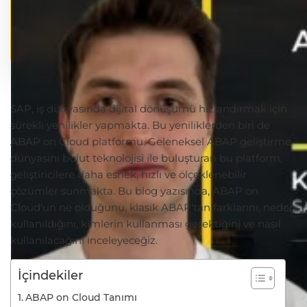
SAP, iş dünyasında dijital dönüşümü hızlandırmak için
sürekli yenilikler yapmakta. Bu yeniliklerden biri de
ABAP on Cloud platformu. Geleneksel ABAP geliştirme
dünyasını bulut teknolojisi ile buluşturan bu platform,
geliştiricilere daha esnek, hızlı ve ölçeklenebilir
çözümler sunmakta. Bu blog yazısında, ABAP on
Cloud'un ne olduğunu, klasik ABAP'tan farklarını, neden
kullanıldığını, kimlerin kullanması gerektiğini ve nasıl
kullanılacağını inceleyeceğiz.
İçindekiler
ABAP on Cloud Tanımı