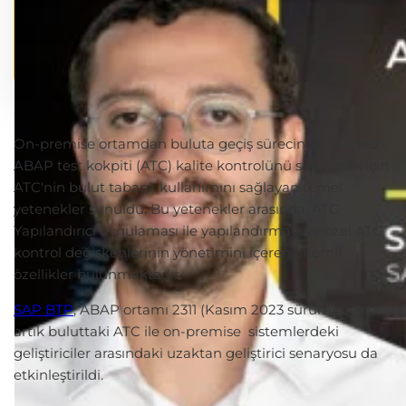
On-premise ortamdan buluta geçiş sürecinde, merkezi
ABAP test kokpiti (ATC) kalite kontrolünü sağlamak için
ATC'nin bulut tabanlı kullanımını sağlayan temel
yetenekler sunuldu. Bu yetenekler arasında, ATC
Yapılandırıcı uygulaması ile yapılandırmayı ve özel ATC
kontrol değişkenlerinin yönetimini içeren önemli
özellikler bulunmaktadır.
SAP BTP
, ABAP ortamı 2311 (Kasım 2023 sürümü) ile
artık buluttaki ATC ile on-premise sistemlerdeki
geliştiriciler arasındaki uzaktan geliştirici senaryosu da
etkinleştirildi.